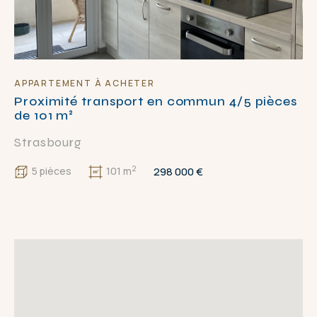
E
APPLIQUER
FERMER
APPARTEMENT À ACHETER
Proximité transport en commun 4/5 pièces
de 101 m²
Strasbourg
2
298 000 €
5 pièces
101 m