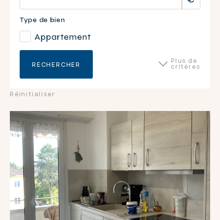
Type de bien
Appartement
Plus de
RECHERCHER
critères
Surface du bien
Réinitialiser
Nombre de pièces
5
DPE
E
GES