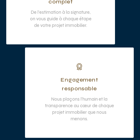
complet
De l’estimation à la signature,
on vous guide à chaque étape
de votre projet immobilier.
Engagement
responsable
Nous plaçons l’humain et la
transparence au cœur de chaque
projet immobilier que nous
menons.