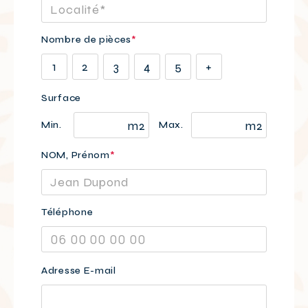
Nombre de pièces
*
1
2
3
4
5
+
Surface
m2
m2
Min.
Max.
NOM, Prénom
*
Téléphone
Veuillez
Adresse E-mail
laisser
ce