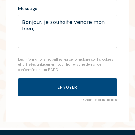
champ
Message
vide.
Les informations recueillies via ce formulaire sont stockées
et utilisées uniquement pour traiter votre demande,
conformément au RGPD.
ENVOYER
*
Champs obligatoires