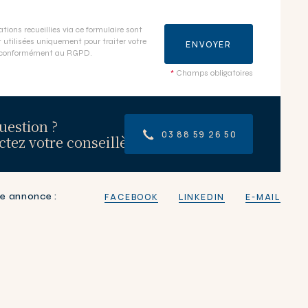
tions recueillies via ce formulaire sont
 utilisées uniquement pour traiter votre
ENVOYER
conformément au RGPD.
*
Champs obligatoires
uestion ?
03 88 59 26 50
tez votre conseillère
FACEBOOK
LINKEDIN
E-MAIL