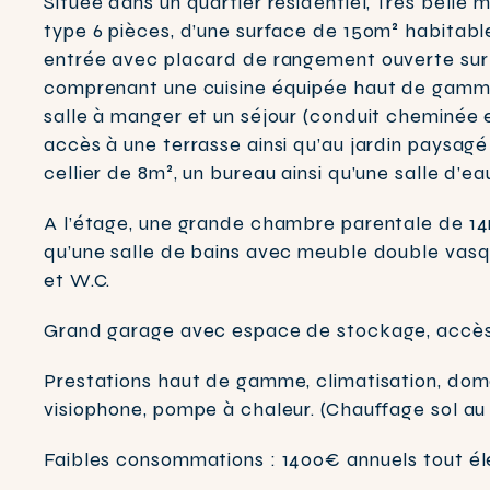
Située dans un quartier résidentiel, Très belle
type 6 pièces, d’une surface de 150m² habitab
entrée avec placard de rangement ouverte sur 
comprenant une cuisine équipée haut de gamme
salle à manger et un séjour (conduit cheminée 
accès à une terrasse ainsi qu’au jardin paysag
cellier de 8m², un bureau ainsi qu’une salle d’
A l’étage, une grande chambre parentale de 14
qu’une salle de bains avec meuble double vasque
et W.C.
Grand garage avec espace de stockage, accès d
Prestations haut de gamme, climatisation, domo
visiophone, pompe à chaleur. (Chauffage sol au
Faibles consommations : 1400€ annuels tout él