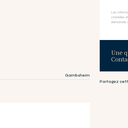
Les informa
stockées et
demande, 
Une q
Contac
Gambsheim