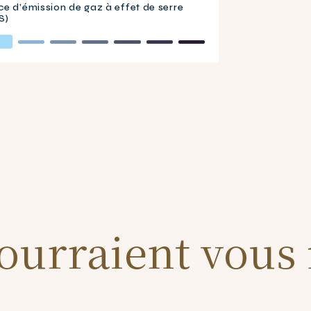
ce d’émission de gaz à effet de serre
S)
ourraient vous i