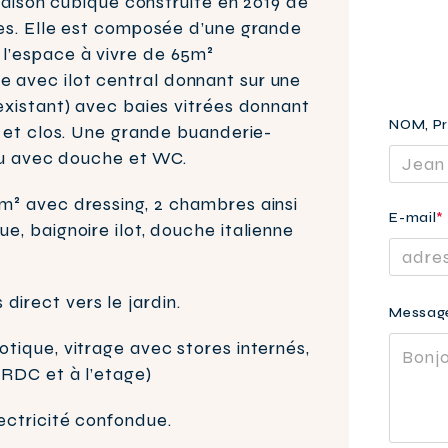
 maison cubique construite en 2019 de
les. Elle est composée d’une grande
l’espace à vivre de 65m²
 avec ilot central donnant sur une
existant) avec baies vitrées donnant
NOM, P
é et clos. Une grande buanderie-
eau avec douche et WC.
m² avec dressing, 2 chambres ainsi
E-mail
*
, baignoire ilot, douche italienne
Nous avo
irect vers le jardin.
Veuillez
Messag
vous dans
laisser
Nous so
tique, vitrage avec stores internés,
ce
L’équipe
 RDC et à l’etage)
champ
vide.
ectricité confondue.