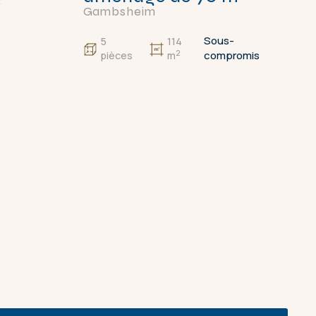
€
Gambsheim
Sous-
5
114
2
compromis
pièces
m