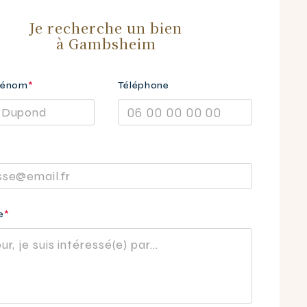
Je recherche un bien
à Gambsheim
rénom
*
Téléphone
ns bien réceptionné votre demande et reviendrons vers
e
*
 les meilleurs délais.
mmes également joignables au
03.88.59.26.50
 Immobilière du Waldhof.