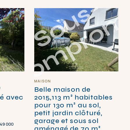
S
o
u
s
-
c
o
m
p
r
o
m
i
MAISON
²
Belle maison de
té avec
2015,113 m² habitables
pour 130 m² au sol,
petit jardin clôturé,
garage et sous sol
49 000
aménagé de 70 m²