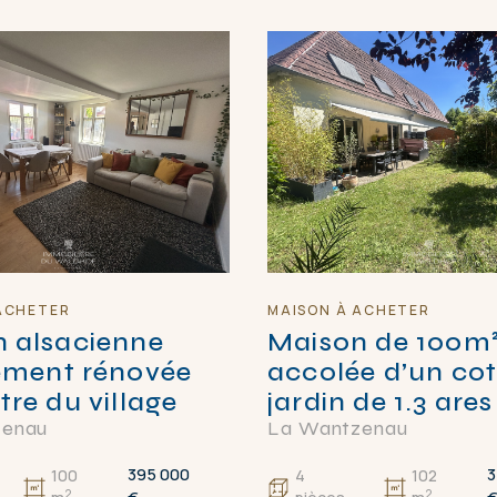
ACHETER
MAISON À ACHETER
 alsacienne
Maison de 100m
ement rénovée
accolée d’un co
tre du village
jardin de 1.3 ares
zenau
La Wantzenau
395 000
3
100
4
102
2
2