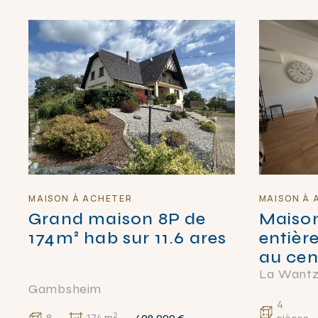
MAISON À ACHETER
MAISON À 
Grand maison 8P de
Maison
174m² hab sur 11.6 ares
entièr
au cen
La Want
Gambsheim
4
2
8
174 m