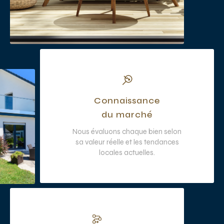
Connaissance
du marché
Nous évaluons chaque bien selon
sa valeur réelle et les tendances
locales actuelles.