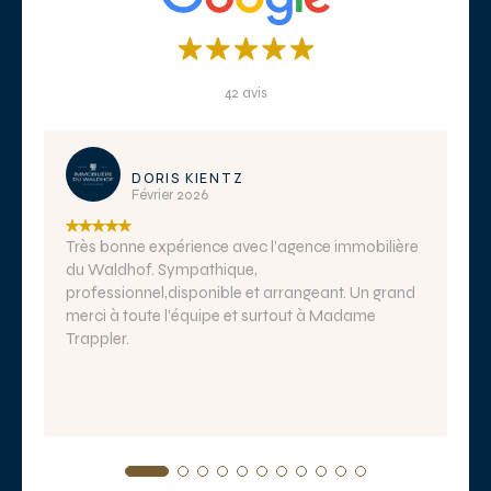
42 avis
DORIS KIENTZ
Février 2026
Très bonne expérience avec l’agence immobilière
du Waldhof. Sympathique,
professionnel,disponible et arrangeant. Un grand
merci à toute l’équipe et surtout à Madame
Trappler.