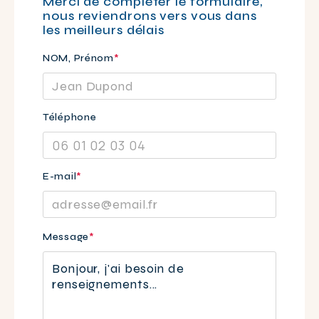
Merci de compléter le formulaire,
nous reviendrons vers vous dans
les meilleurs délais
NOM, Prénom
*
Téléphone
E-mail
*
Veuillez
Message
*
laisser
ce
champ
vide.