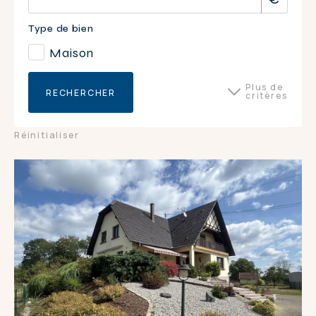
Type de bien
Maison
Plus de
RECHERCHER
critères
Surface du bien
Réinitialiser
Nombre de pièces
4
5
5+
DPE
C
D
E
GES