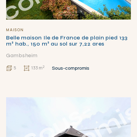
MAISON
Belle maison Ile de France de plain pied 133
m² hab., 150 m² au sol sur 7,22 ares
Gambsheim
2
Sous-compromis
5
133 m
S
o
u
s
-
c
o
m
p
r
o
m
i