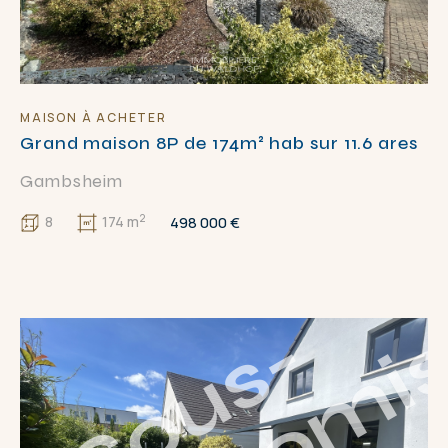
A
C
D
E
APPLIQUER
FERMER
MAISON À ACHETER
Grand maison 8P de 174m² hab sur 11.6 ares
Gambsheim
2
498 000 €
8
174 m
S
o
u
s
-
c
o
m
p
r
o
m
i