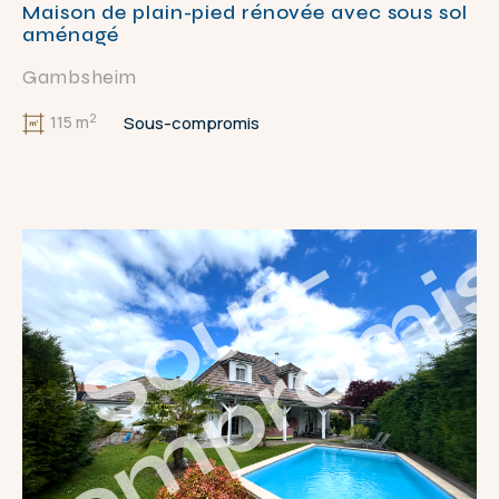
Maison de plain-pied rénovée avec sous sol
aménagé
Gambsheim
2
Sous-compromis
115 m
S
o
u
s
-
c
o
m
p
r
o
m
i