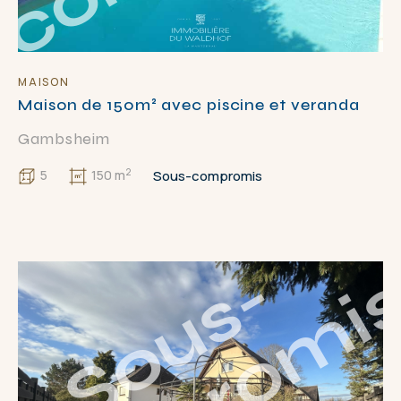
MAISON
Maison de 150m² avec piscine et veranda
Gambsheim
2
Sous-compromis
5
150 m
S
o
u
s
-
c
o
m
p
r
o
m
i