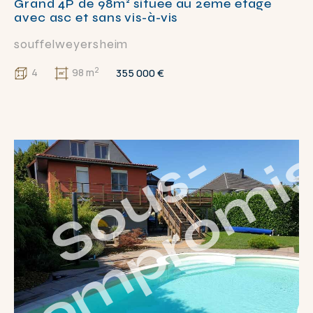
Grand 4P de 98m² située au 2ème étage
avec asc et sans vis-à-vis
souffelweyersheim
2
355 000 €
4
98 m
S
o
u
s
-
c
o
m
p
r
o
m
i