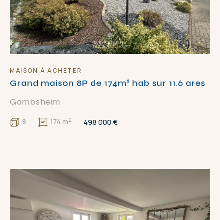
GES
A
B
C
D
E
G
APPLIQUER
FERMER
MAISON À ACHETER
Grand maison 8P de 174m² hab sur 11.6 ares
Gambsheim
2
498 000 €
8
174 m