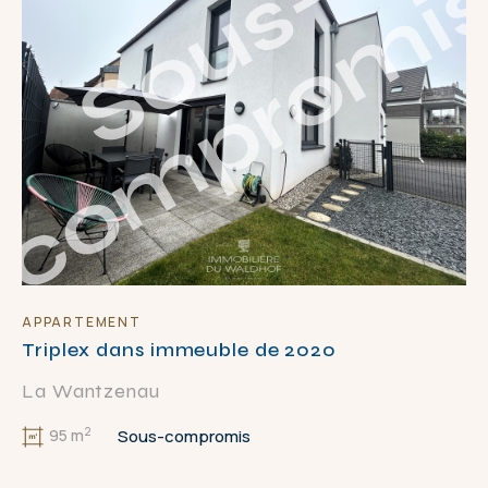
S
o
u
s
-
c
o
m
p
r
o
m
i
APPARTEMENT
Triplex dans immeuble de 2020
La Wantzenau
2
Sous-compromis
95 m