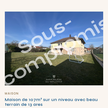
S
o
u
s
-
c
o
m
p
r
o
m
i
MAISON
Maison de 107m² sur un niveau avec beau
terrain de 13 ares