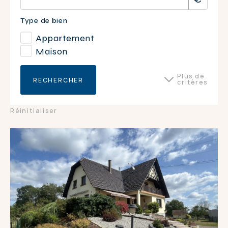
Type de bien
Appartement
Maison
Plus de
RECHERCHER
critères
Surface du bien
Réinitialiser
Nombre de pièces
2
3
4
5
5+
DPE
B
C
D
E
G