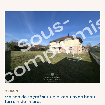
S
o
u
s
-
c
o
m
p
r
o
m
i
MAISON
Maison de 107m² sur un niveau avec beau
terrain de 13 ares