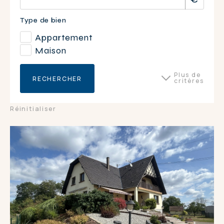
Type de bien
Appartement
Maison
Plus de
RECHERCHER
critères
Surface du bien
Réinitialiser
Nombre de pièces
3
4
5
5+
DPE
E