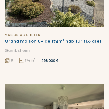
GES
D
E
APPLIQUER
FERMER
MAISON À ACHETER
Grand maison 8P de 174m² hab sur 11.6 ares
Gambsheim
2
498 000 €
8
174 m