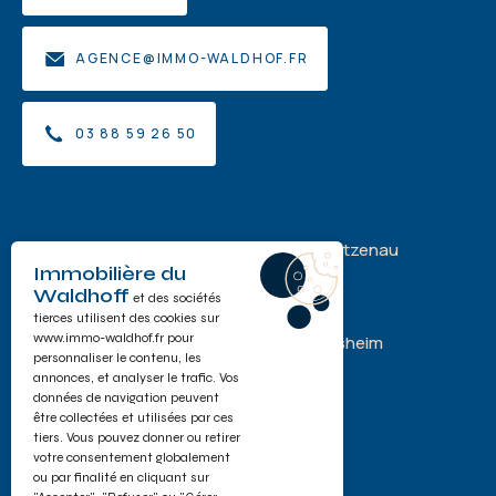
AGENCE@IMMO-WALDHOF.FR
03 88 59 26 50
Acheter
Acheter-Louer à La Wantzenau
Immobilière du
Waldhoff
Louer
Acheter Kilstett
et des sociétés
tierces utilisent des cookies sur
www.immo-waldhof.fr
pour
Estimer
Acheter-Louer à Gambsheim
personnaliser le contenu, les
annonces, et analyser le trafic. Vos
Investir à Hoerdt
données de navigation peuvent
être collectées et utilisées par ces
Acheter à Offendorf
tiers. Vous pouvez donner ou retirer
votre consentement globalement
ou par finalité en cliquant sur
Acheter à Herrlisheim