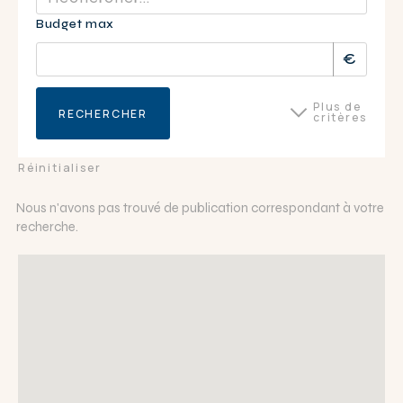
Budget max
Plus de
RECHERCHER
critères
Surface du bien
Réinitialiser
Nous n'avons pas trouvé de publication correspondant à votre
recherche.
APPLIQUER
FERMER